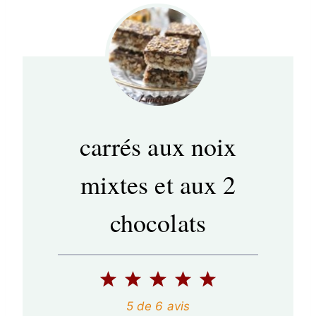
carrés aux noix
mixtes et aux 2
chocolats
1
2
3
4
5
é
é
é
é
é
5
de
6
avis