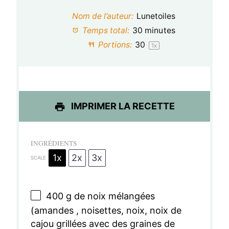
t
t
t
t
t
Nom de l’auteur:
Lunetoiles
o
o
o
o
o
Temps total:
30 minutes
Portions:
3
0
1
x
i
i
i
i
i
l
l
l
l
l
e
e
e
e
e
s
s
s
s
IMPRIMER LA RECETTE
INGRÉDIENTS
1x
2x
3x
SCALE
400 g
de noix mélangées
(amandes , noisettes, noix, noix de
cajou grillées avec des graines de