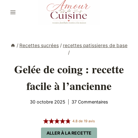
Aller
au
contenu
/
Recettes sucrées
/
recettes patissieres de base
/
Gelée de coing : recette
facile à l’ancienne
30 octobre 2025
37 Commentaires
4.8
de
19
avis
ALLER À LA RECETTE