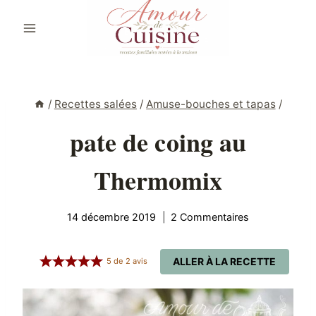
Aller
au
contenu
/
Recettes salées
/
Amuse-bouches et tapas
/
pate de coing au
Thermomix
14 décembre 2019
2 Commentaires
ALLER À LA RECETTE
5
de
2
avis