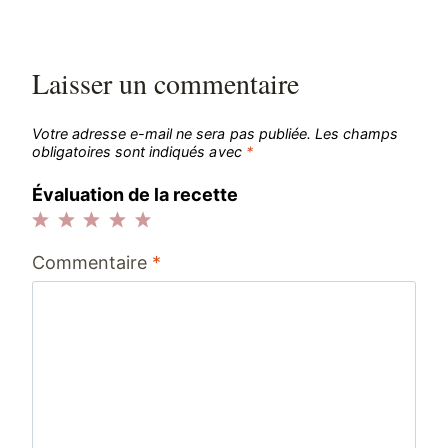
l’article
Laisser un commentaire
Votre adresse e-mail ne sera pas publiée.
Les champs
obligatoires sont indiqués avec
*
Évaluation de la recette
1
2
3
4
5
Commentaire
*
étoile
étoiles
étoiles
étoiles
étoiles