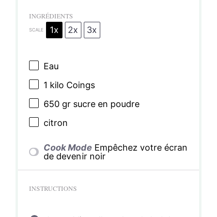
INGRÉDIENTS
1x
2x
3x
SCALE
Eau
1
kilo Coings
650
gr sucre en poudre
citron
Cook Mode
Empêchez votre écran
de devenir noir
INSTRUCTIONS