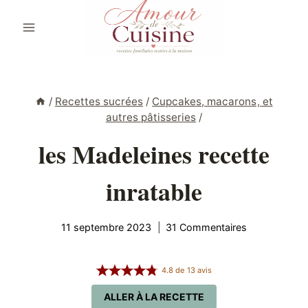
Aller
au
contenu
/
Recettes sucrées
/
Cupcakes, macarons, et
autres pâtisseries
/
les Madeleines recette
inratable
11 septembre 2023
31 Commentaires
4.8
de
13
avis
ALLER À LA RECETTE