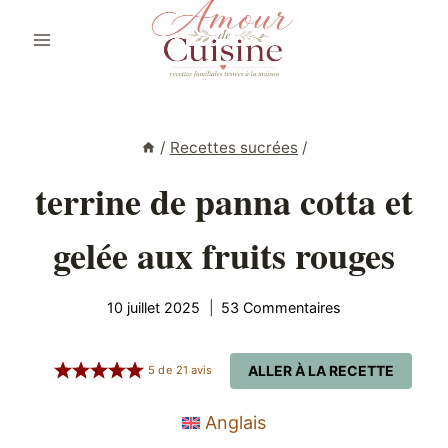
Aller
au
contenu
/
Recettes sucrées
/
terrine de panna cotta et
gelée aux fruits rouges
10 juillet 2025
53 Commentaires
ALLER À LA RECETTE
5
de
21
avis
Anglais