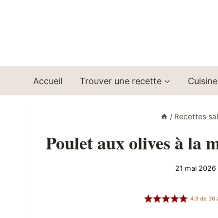
Aller
au
contenu
Accueil
Trouver une recette
Cuisine
/
Recettes sa
Poulet aux olives à la
21 mai 2026
4.9
de
36
a