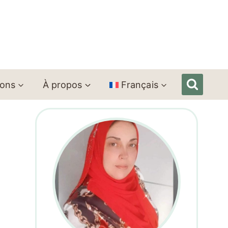
ions
À propos
Français