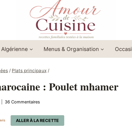
 Algérienne
Menus & Organisation
Occas
lées
/
Plats principaux
/
 marocaine : Poulet mhamer
36 Commentaires
ALLER À LA RECETTE
vis