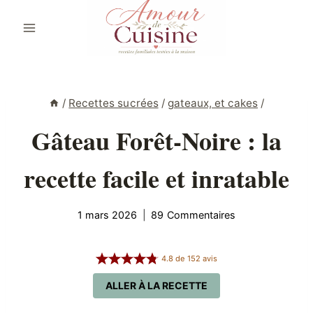
Aller
au
contenu
/
Recettes sucrées
/
gateaux, et cakes
/
Gâteau Forêt-Noire : la
recette facile et inratable
1 mars 2026
89 Commentaires
4.8
de
152
avis
ALLER À LA RECETTE