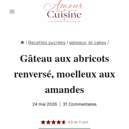
Aller
au
contenu
/
Recettes sucrées
/
gateaux, et cakes
/
Gâteau aux abricots
renversé, moelleux aux
amandes
24 mai 2026
31 Commentaires
4.6
de
11
avis