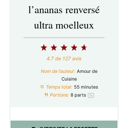
l’ananas renversé
ultra moelleux
1
2
3
4
5
é
é
é
é
é
4.7
de
127
avis
t
t
t
t
t
Nom de l’auteur:
Amour de
o
o
o
o
o
Cuisine
Temps total:
55 minutes
i
i
i
i
i
Portions:
8
parts
1
x
l
l
l
l
l
e
e
e
e
e
s
s
s
s