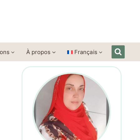
ions
À propos
Français