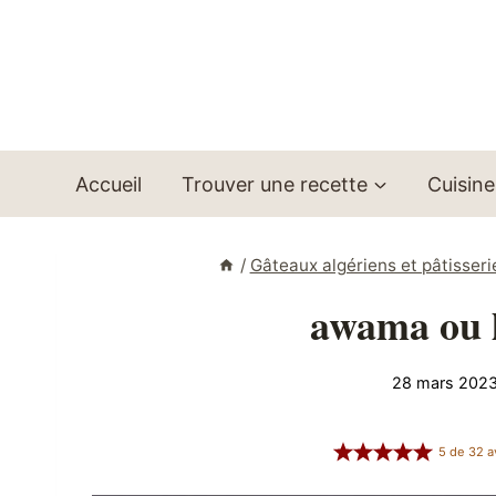
Aller
au
contenu
Accueil
Trouver une recette
Cuisine
/
Gâteaux algériens et pâtisseri
awama ou l
28 mars 202
5
de
32
a