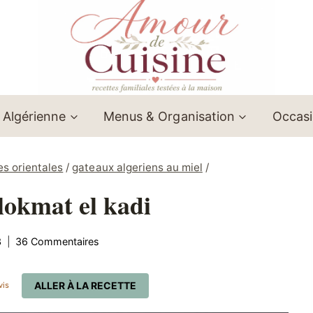
 Algérienne
Menus & Organisation
Occas
es orientales
/
gateaux algeriens au miel
/
okmat el kadi
3
36 Commentaires
ALLER À LA RECETTE
vis