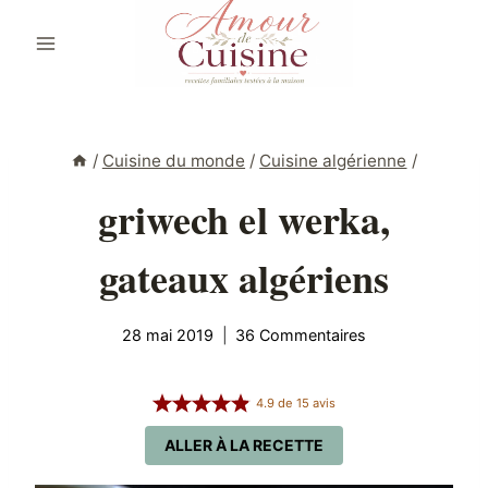
Aller
au
contenu
/
Cuisine du monde
/
Cuisine algérienne
/
griwech el werka,
gateaux algériens
28 mai 2019
36 Commentaires
4.9
de
15
avis
ALLER À LA RECETTE