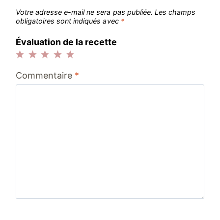
Votre adresse e-mail ne sera pas publiée.
Les champs
obligatoires sont indiqués avec
*
Évaluation de la recette
1
2
3
4
5
Commentaire
*
étoile
étoiles
étoiles
étoiles
étoiles