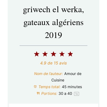
griwech el werka,
gateaux algériens
2019
1
2
3
4
5
é
é
é
é
é
4.9
de
15
avis
t
t
t
t
t
Nom de l’auteur:
Amour de
o
o
o
o
o
Cuisine
Temps total:
45 minutes
i
i
i
i
i
Portions:
30
a 40
1
x
l
l
l
l
l