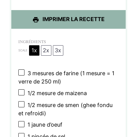
e
e
e
e
e
s
s
s
s
IMPRIMER LA RECETTE
INGRÉDIENTS
1x
2x
3x
SCALE
3
mesures de farine (
1
mesure =
1
verre de
250
ml)
1/2
mesure de maizena
1/2
mesure de smen (ghee fondu
et refroidi)
1
jaune d’oeuf
1
pincée de sel