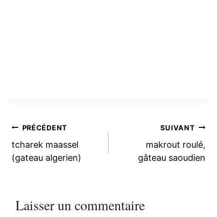
Navigation
PRÉCÉDENT
SUIVANT
tcharek maassel
makrout roulé,
de
(gateau algerien)
gâteau saoudien
l’article
Laisser un commentaire