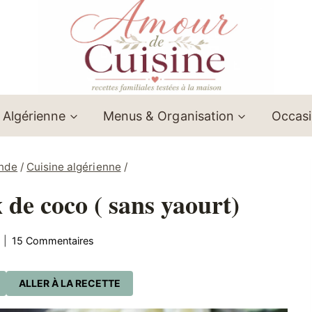
 Algérienne
Menus & Organisation
Occas
onde
/
Cuisine algérienne
/
 de coco ( sans yaourt)
15 Commentaires
ALLER À LA RECETTE