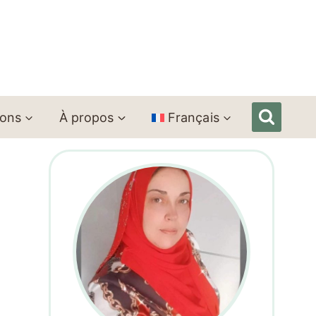
ions
À propos
Français