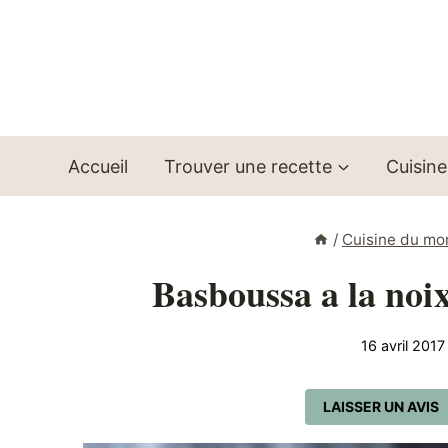
Aller
au
contenu
Accueil
Trouver une recette
Cuisine
/
Cuisine du m
Basboussa a la noix
16 avril 2017
LAISSER UN AVIS