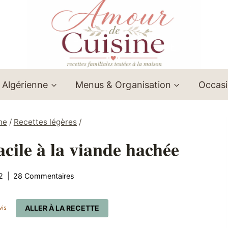
 Algérienne
Menus & Organisation
Occas
ne
/
Recettes légères
/
acile à la viande hachée
2
28 Commentaires
ALLER À LA RECETTE
vis