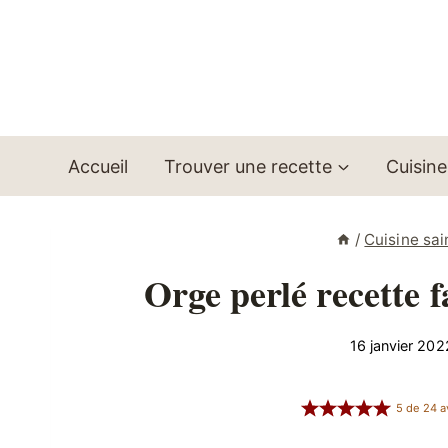
Aller
au
contenu
Accueil
Trouver une recette
Cuisine
/
Cuisine sai
Orge perlé recette f
16 janvier 202
5
de
24
a