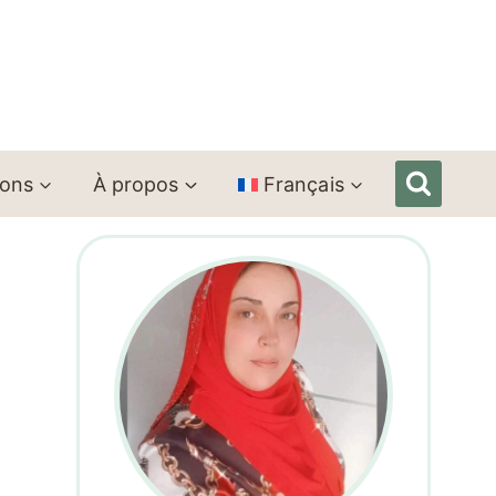
ions
À propos
Français