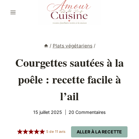
Aller
au
contenu
/
Plats végétariens
/
Courgettes sautées à la
poêle : recette facile à
l’ail
15 juillet 2025
20 Commentaires
ALLER À LA RECETTE
5
de
11
avis