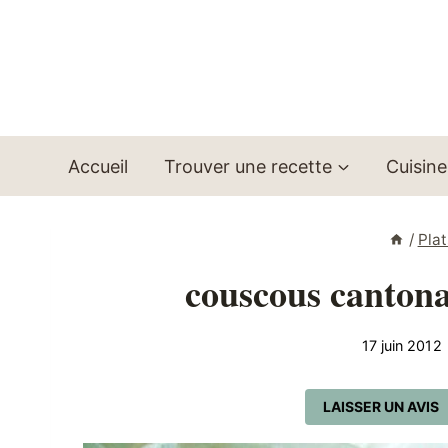
Aller
au
contenu
Accueil
Trouver une recette
Cuisine
/
Plat
couscous cantona
17 juin 2012
LAISSER UN AVIS