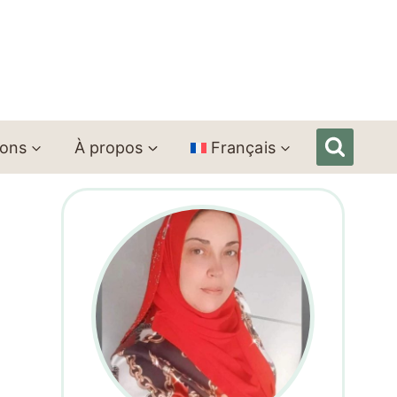
ions
À propos
Français