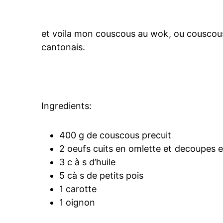
et voila mon couscous au wok, ou couscous 
cantonais.
Ingredients:
400 g de couscous precuit
2 oeufs cuits en omlette et decoupes e
3 c à s d’huile
5 cà s de petits pois
1 carotte
1 oignon