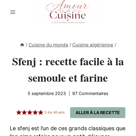
Aller
au
contenu
/
Cuisine du monde
/
Cuisine algérienne
/
Sfenj : recette facile à la
semoule et farine
5 septembre 2023
97 Commentaires
ALLER À LA RECETTE
5
de
46
avis
Le sfenj est l’un de ces grands classiques que