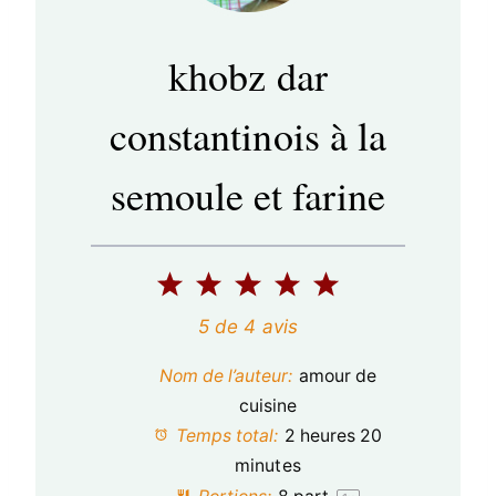
khobz dar
constantinois à la
semoule et farine
1
2
3
4
5
é
é
é
é
é
5
de
4
avis
t
t
t
t
t
Nom de l’auteur:
amour de
o
o
o
o
o
cuisine
Temps total:
2 heures 20
i
i
i
i
i
minutes
l
l
l
l
l