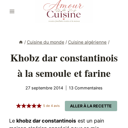
Aller
au
contenu
/
Cuisine du monde
/
Cuisine algérienne
/
Khobz dar constantinois
à la semoule et farine
27 septembre 2014
13 Commentaires
ALLER À LA RECETTE
5
de
4
avis
Le
khobz dar constantinois
est un pain