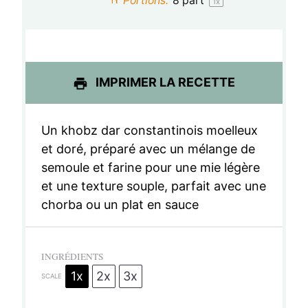
Portions:
8
part
1
x
e
e
e
e
e
s
s
s
s
IMPRIMER LA RECETTE
Un khobz dar constantinois moelleux
et doré, préparé avec un mélange de
semoule et farine pour une mie légère
et une texture souple, parfait avec une
chorba ou un plat en sauce
INGRÉDIENTS
1x
2x
3x
SCALE