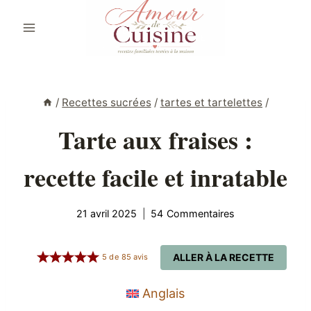
Aller
au
contenu
/
Recettes sucrées
/
tartes et tartelettes
/
Tarte aux fraises :
recette facile et inratable
21 avril 2025
54 Commentaires
ALLER À LA RECETTE
5
de
85
avis
Anglais