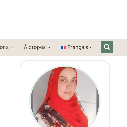
ions
À propos
Français