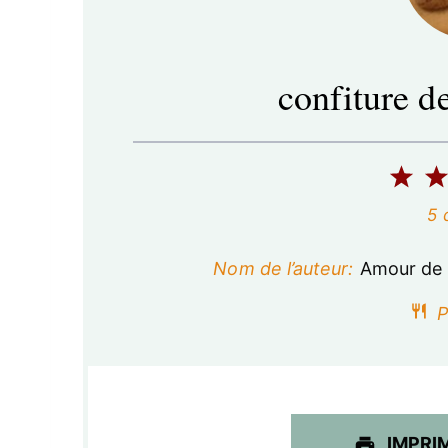
confiture de
1
é
5
t
Nom de l’auteur:
Amour de 
o
P
i
l
e
IMPRI