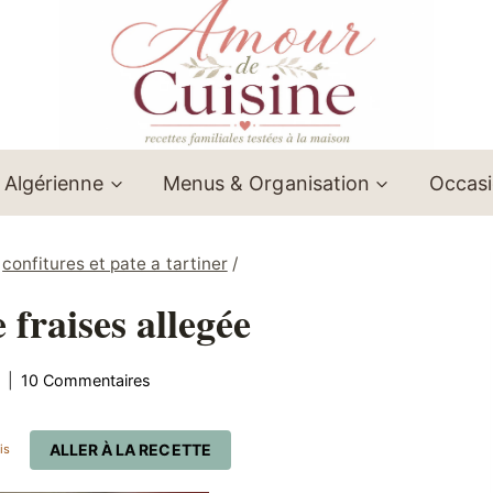
 Algérienne
Menus & Organisation
Occas
confitures et pate a tartiner
/
 fraises allegée
10 Commentaires
ALLER À LA RECETTE
is