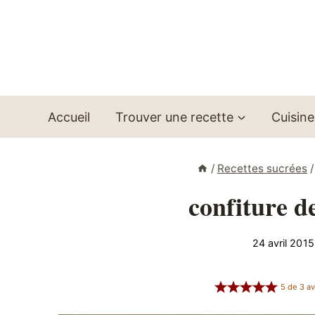
Aller
au
contenu
Accueil
Trouver une recette
Cuisine
/
Recettes sucrées
/
confiture de
24 avril 2015
5
de
3
av