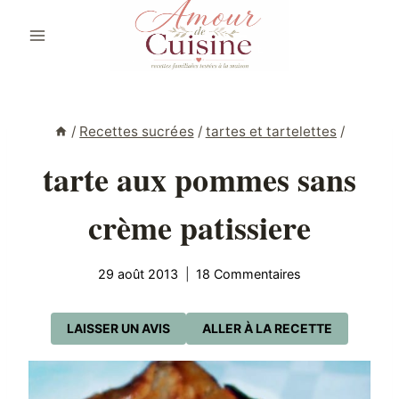
Aller
au
contenu
/
Recettes sucrées
/
tartes et tartelettes
/
tarte aux pommes sans
crème patissiere
29 août 2013
18 Commentaires
LAISSER UN AVIS
ALLER À LA RECETTE