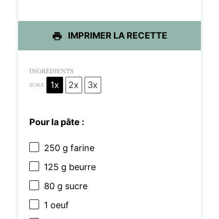
e
e
e
e
e
s
s
s
s
IMPRIMER LA RECETTE
INGRÉDIENTS
1x
2x
3x
SCALE
Pour la pâte :
250 g
farine
125 g
beurre
80 g
sucre
1
oeuf