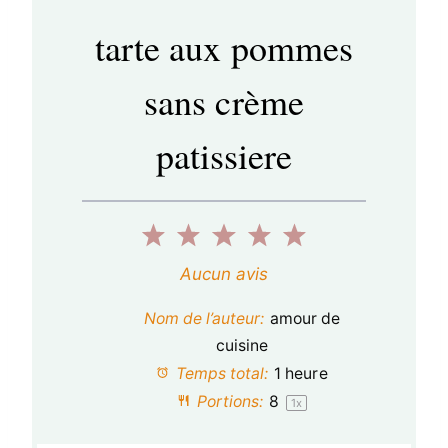
tarte aux pommes
sans crème
patissiere
1
2
3
4
5
é
é
é
é
é
Aucun avis
t
t
t
t
t
Nom de l’auteur:
amour de
o
o
o
o
o
cuisine
Temps total:
1 heure
i
i
i
i
i
Portions:
8
1
x
l
l
l
l
l