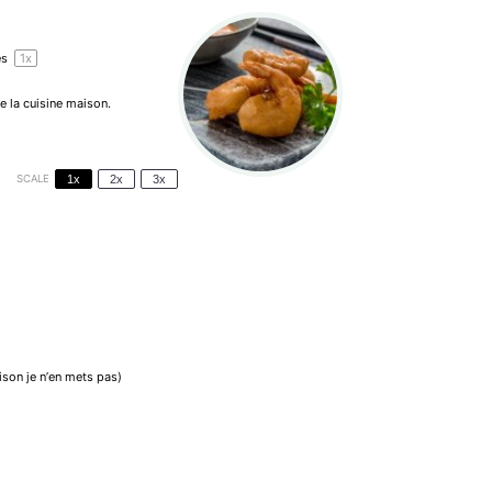
es
1
x
e la cuisine maison.
SCALE
1x
2x
3x
ison je n’en mets pas)