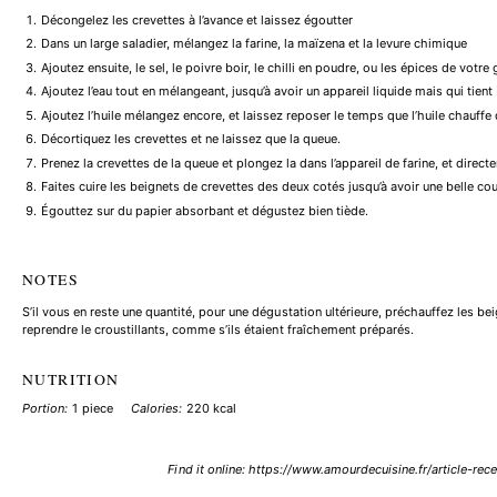
Décongelez les crevettes à l’avance et laissez égoutter
Dans un large saladier, mélangez la farine, la maïzena et la levure chimique
Ajoutez ensuite, le sel, le poivre boir, le chilli en poudre, ou les épices de votre
Ajoutez l’eau tout en mélangeant, jusqu’à avoir un appareil liquide mais qui tient
Ajoutez l’huile mélangez encore, et laissez reposer le temps que l’huile chauff
Décortiquez les crevettes et ne laissez que la queue.
Prenez la crevettes de la queue et plongez la dans l’appareil de farine, et direc
Faites cuire les beignets de crevettes des deux cotés jusqu’à avoir une belle cou
Égouttez sur du papier absorbant et dégustez bien tiède.
NOTES
S’il vous en reste une quantité, pour une dégustation ultérieure, préchauffez les be
reprendre le croustillants, comme s’ils étaient fraîchement préparés.
NUTRITION
Portion:
1 piece
Calories:
220 kcal
Find it online
:
https://www.amourdecuisine.fr/article-rec