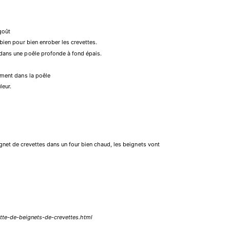
 goût
 bien pour bien enrober les crevettes.
e dans une poêle profonde à fond épais.
tement dans la poêle
leur.
ignet de crevettes dans un four bien chaud, les beignets vont
ette-de-beignets-de-crevettes.html