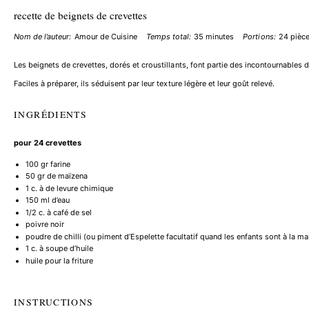
recette de beignets de crevettes
Nom de l’auteur:
Amour de Cuisine
Temps total:
35 minutes
Portions:
24
pièc
Les beignets de crevettes, dorés et croustillants, font partie des incontournables d
Faciles à préparer, ils séduisent par leur texture légère et leur goût relevé.
INGRÉDIENTS
pour 24 crevettes
100
gr farine
50
gr de maïzena
1
c. à de levure chimique
150
ml d’eau
1/2
c. à café de sel
poivre noir
poudre de chilli (ou piment d’Espelette facultatif quand les enfants sont à la ma
1
c. à soupe d’huile
huile pour la friture
INSTRUCTIONS