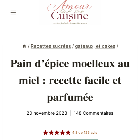
Aller
au
contenu
/
Recettes sucrées
/
gateaux, et cakes
/
Pain d’épice moelleux au
miel : recette facile et
parfumée
20 novembre 2023
148 Commentaires
4.8
de
125
avis