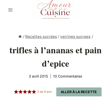
Aller
au
contenu
/
Recettes sucrées
/
verrines sucrees
/
trifles à l’ananas et pain
d’epice
3 avril 2015
10 Commentaires
ALLER À LA RECETTE
5
de
6
avis