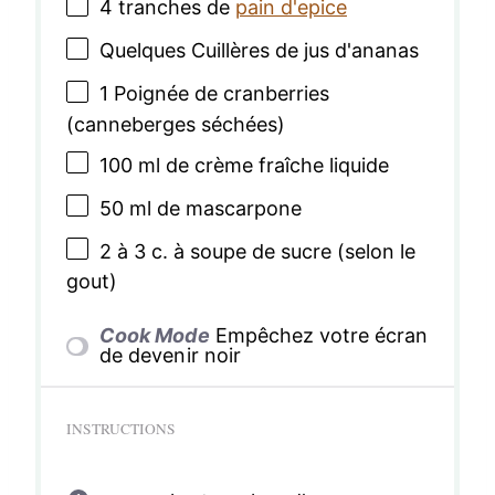
4
tranches de
pain d'epice
Quelques Cuillères de jus d'ananas
1
Poignée de cranberries
(canneberges séchées)
100
ml de crème fraîche liquide
50
ml de mascarpone
2
à 3 c. à soupe de sucre (selon le
gout)
Cook Mode
Empêchez votre écran
de devenir noir
INSTRUCTIONS