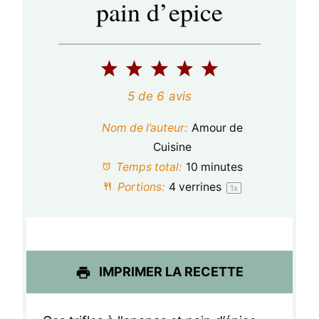
pain d’epice
1
2
3
4
5
é
é
é
é
é
5
de
6
avis
t
t
t
t
t
Nom de l’auteur:
Amour de
o
o
o
o
o
Cuisine
Temps total:
10 minutes
i
i
i
i
i
Portions:
4
verrines
1
x
l
l
l
l
l
e
e
e
e
e
s
s
s
s
IMPRIMER LA RECETTE