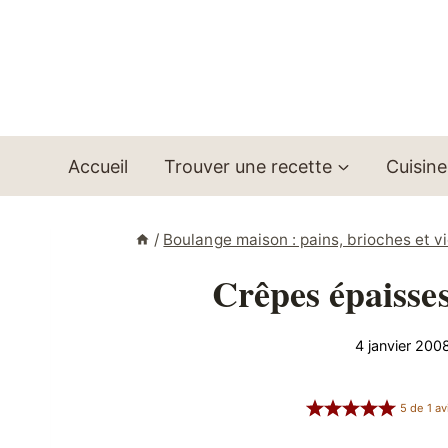
Aller
au
contenu
Accueil
Trouver une recette
Cuisine
/
Boulange maison : pains, brioches et v
Crêpes épaisses
4 janvier 200
5
de
1
av