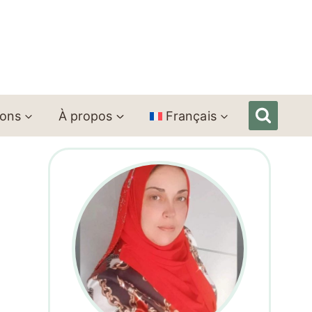
ions
À propos
Français