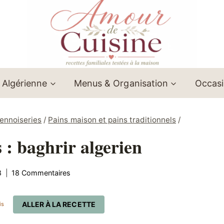
 Algérienne
Menus & Organisation
Occas
iennoiseries
/
Pains maison et pains traditionnels
/
 : baghrir algerien
8
18 Commentaires
ALLER À LA RECETTE
is