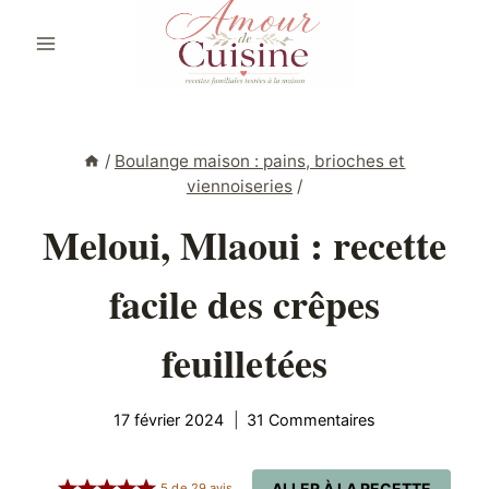
Aller
au
contenu
/
Boulange maison : pains, brioches et
viennoiseries
/
Meloui, Mlaoui : recette
facile des crêpes
feuilletées
17 février 2024
31 Commentaires
ALLER À LA RECETTE
5
de
29
avis