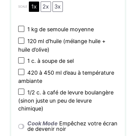
1x
2x
3x
SCALE
1
kg de semoule moyenne
120
ml d’huile (mélange huile +
huile d’olive)
1
c. à soupe de sel
420
à 450 ml d’eau à température
ambiante
1/2
c. à café de levure boulangère
(sinon juste un peu de levure
chimique)
Cook Mode
Empêchez votre écran
de devenir noir