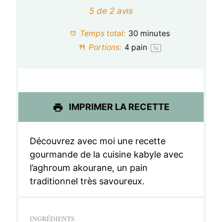
é
é
é
é
é
5
de
2
avis
t
t
t
t
t
Temps total:
30 minutes
o
o
o
o
o
Portions:
4
pain
1
x
i
i
i
i
i
l
l
l
l
l
e
e
e
e
e
IMPRIMER LA RECETTE
s
s
s
s
Découvrez avec moi une recette
gourmande de la cuisine kabyle avec
l’aghroum akourane, un pain
traditionnel très savoureux.
INGRÉDIENTS