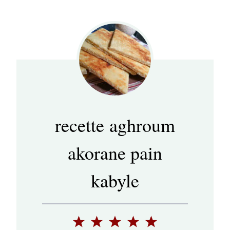
recette aghroum
akorane pain
kabyle
1
2
3
4
5