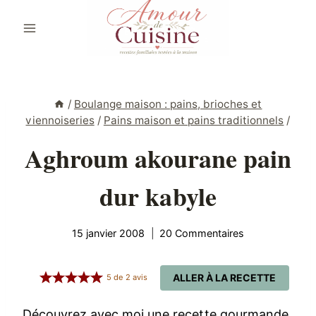
Aller
au
contenu
/
Boulange maison : pains, brioches et
viennoiseries
/
Pains maison et pains traditionnels
/
Aghroum akourane pain
dur kabyle
15 janvier 2008
20 Commentaires
ALLER À LA RECETTE
5
de
2
avis
Découvrez avec moi une recette gourmande