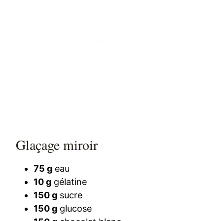
Glaçage miroir
75 g
eau
10 g
gélatine
150 g
sucre
150 g
glucose