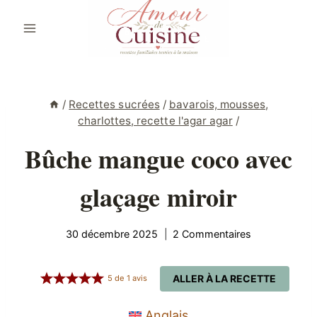
Aller
au
contenu
/
Recettes sucrées
/
bavarois, mousses,
charlottes, recette l'agar agar
/
Bûche mangue coco avec
glaçage miroir
30 décembre 2025
2 Commentaires
ALLER À LA RECETTE
5
de
1
avis
Anglais