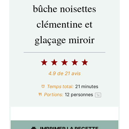
bûche noisettes
clémentine et
glaçage miroir
1
2
3
4
5
é
é
é
é
é
4.9
de
21
avis
t
t
t
t
t
Temps total:
21 minutes
o
o
o
o
o
Portions:
12
personnes
1
x
i
i
i
i
i
l
l
l
l
l
e
e
e
e
e
IMPRIMER LA RECETTE