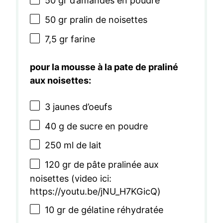
50
gr d’amandes en poudre
50
gr pralin de noisettes
7
,5 gr farine
pour la mousse à la pate de praliné
aux noisettes:
3
jaunes d’oeufs
40 g
de sucre en poudre
250
ml de lait
120
gr de pâte pralinée aux
noisettes (video ici:
https://youtu.be/jNU_H7KGicQ)
10
gr de gélatine réhydratée