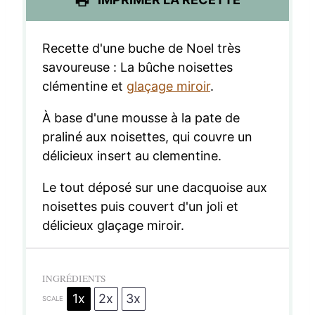
s
s
s
s
Recette d'une buche de Noel très
savoureuse : La bûche noisettes
clémentine et
glaçage miroir
.
À base d'une mousse à la pate de
praliné aux noisettes, qui couvre un
délicieux insert au clementine.
Le tout déposé sur une dacquoise aux
noisettes puis couvert d'un joli et
délicieux glaçage miroir.
INGRÉDIENTS
1x
2x
3x
SCALE