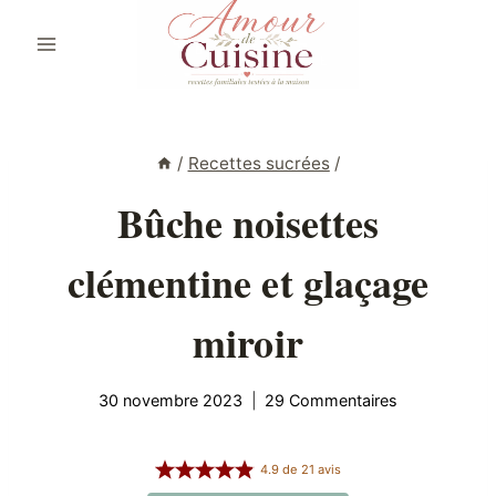
Aller
au
contenu
/
Recettes sucrées
/
Bûche noisettes
clémentine et glaçage
miroir
30 novembre 2023
29 Commentaires
4.9
de
21
avis