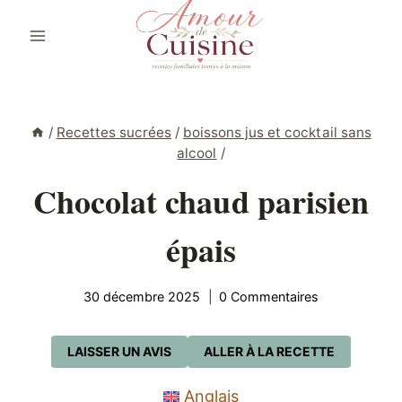
Aller
au
contenu
/
Recettes sucrées
/
boissons jus et cocktail sans
alcool
/
Chocolat chaud parisien
épais
30 décembre 2025
0 Commentaires
LAISSER UN AVIS
ALLER À LA RECETTE
Anglais