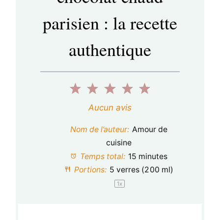
parisien : la recette
authentique
1
2
3
4
5
é
é
é
é
é
Aucun avis
t
t
t
t
t
Nom de l’auteur:
Amour de
o
o
o
o
o
cuisine
Temps total:
15 minutes
i
i
i
i
i
Portions:
5
verres (200 ml)
l
l
l
l
l
1
x
e
e
e
e
e
s
s
s
s