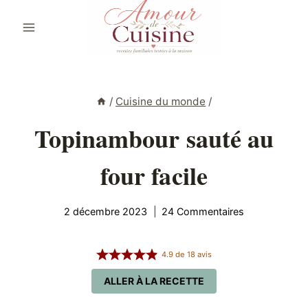
Aller
au
contenu
/
Cuisine du monde
/
Topinambour sauté au
four facile
2 décembre 2023
24 Commentaires
4.9
de
18
avis
ALLER À LA RECETTE