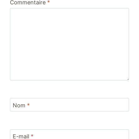
Commentaire
*
étoile
étoiles
étoiles
étoiles
étoiles
Nom
*
E-mail
*