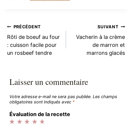
Navigation
PRÉCÉDENT
SUIVANT
Rôti de boeuf au four
Vacherin à la crème
de
: cuisson facile pour
de marron et
un rosbeef tendre
marrons glacés
l’article
Laisser un commentaire
Votre adresse e-mail ne sera pas publiée.
Les champs
obligatoires sont indiqués avec
*
Évaluation de la recette
1
2
3
4
5