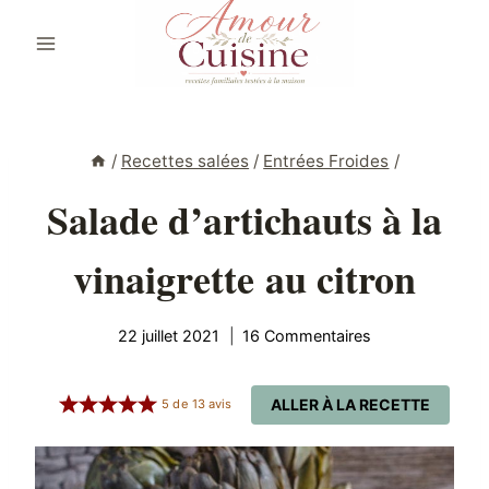
Aller
au
contenu
/
Recettes salées
/
Entrées Froides
/
Salade d’artichauts à la
vinaigrette au citron
22 juillet 2021
16 Commentaires
ALLER À LA RECETTE
5
de
13
avis