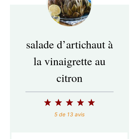
salade d’artichaut à
la vinaigrette au
citron
1
2
3
4
5
é
é
é
é
é
5
de
13
avis
t
t
t
t
t
o
o
o
o
o