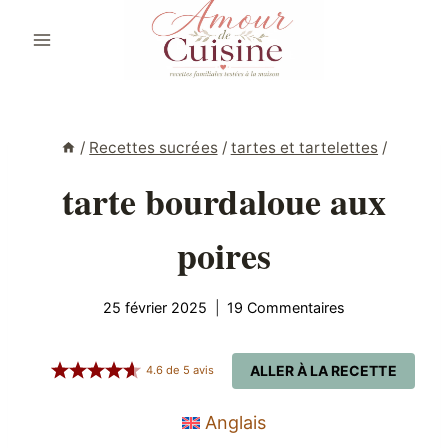
Aller
au
contenu
/
Recettes sucrées
/
tartes et tartelettes
/
tarte bourdaloue aux
poires
25 février 2025
19 Commentaires
ALLER À LA RECETTE
4.6
de
5
avis
Anglais