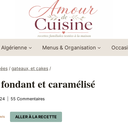
 Algérienne
Menus & Organisation
Occas
rées
/
gateaux, et cakes
/
 fondant et caramélisé
024
55 Commentaires
ALLER À LA RECETTE
vis