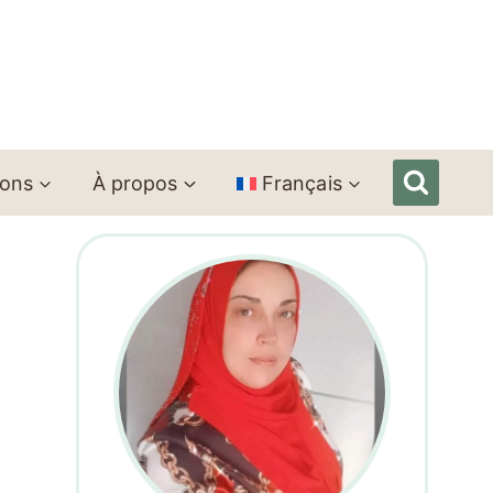
ions
À propos
Français