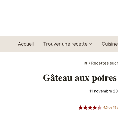
Aller
au
contenu
Accueil
Trouver une recette
Cuisine
/
Recettes suc
Gâteau aux poires
11 novembre 2
4.3
de
15
a