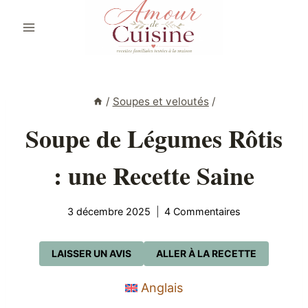
Aller
au
contenu
/
Soupes et veloutés
/
Soupe de Légumes Rôtis
: une Recette Saine
3 décembre 2025
4 Commentaires
LAISSER UN AVIS
ALLER À LA RECETTE
Anglais