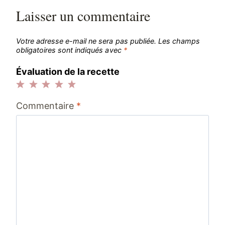
Laisser un commentaire
Votre adresse e-mail ne sera pas publiée.
Les champs
obligatoires sont indiqués avec
*
Évaluation de la recette
1
2
3
4
5
Commentaire
*
étoile
étoiles
étoiles
étoiles
étoiles