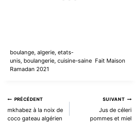
boulange, algerie, etats-
unis, boulangerie, cuisine-saine Fait Maison
Ramadan 2021
Navigation
PRÉCÉDENT
SUIVANT
mkhabez à la noix de
Jus de céleri
de
coco gateau algérien
pommes et miel
l’article