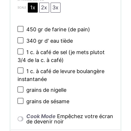
1x
2x
3x
SCALE
450
gr de farine (de pain)
340
gr d' eau tiède
1
c. à café de sel (je mets plutot
3/4
de la c. à café)
1
c. à café de levure boulangère
instantanée
grains de nigelle
grains de sésame
Cook Mode
Empêchez votre écran
de devenir noir