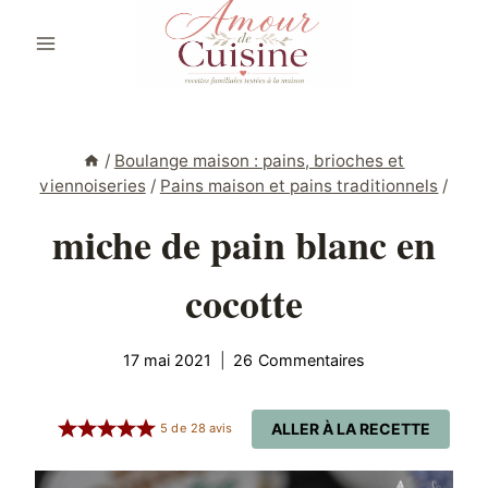
Aller
au
contenu
/
Boulange maison : pains, brioches et
viennoiseries
/
Pains maison et pains traditionnels
/
miche de pain blanc en
cocotte
17 mai 2021
26 Commentaires
ALLER À LA RECETTE
5
de
28
avis