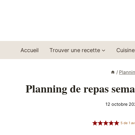
Aller
au
contenu
Accueil
Trouver une recette
Cuisine
/
Planni
Planning de repas sema
12 octobre 20
5
de
1
av