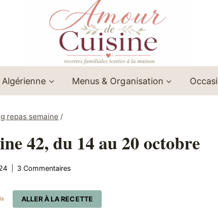
 Algérienne
Menus & Organisation
Occas
ng repas semaine
/
ine 42, du 14 au 20 octobre
24
3 Commentaires
ALLER À LA RECETTE
is