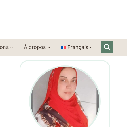
ions
À propos
Français