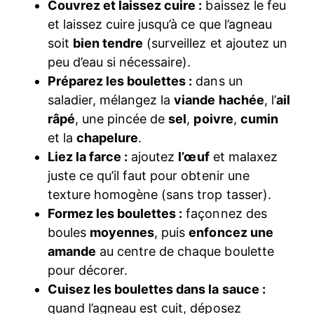
Couvrez et laissez cuire :
baissez le feu
et laissez cuire jusqu’à ce que l’agneau
soit
bien tendre
(surveillez et ajoutez un
peu d’eau si nécessaire).
Préparez les boulettes :
dans un
saladier, mélangez la
viande hachée
, l’
ail
râpé
, une pincée de
sel
,
poivre
,
cumin
et la
chapelure
.
Liez la farce :
ajoutez
l’œuf
et malaxez
juste ce qu’il faut pour obtenir une
texture homogène (sans trop tasser).
Formez les boulettes :
façonnez des
boules
moyennes
, puis
enfoncez une
amande
au centre de chaque boulette
pour décorer.
Cuisez les boulettes dans la sauce :
quand l’agneau est cuit, déposez