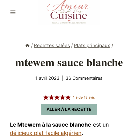
Aller
au
contenu
/
Recettes salées
/
Plats principaux
/
mtewem sauce blanche
1 avril 2023
36 Commentaires
4.9
de
18
avis
ALLER À LA RECETTE
Le
Mtewem à la sauce blanche
est un
délicieux plat facile algérien
.