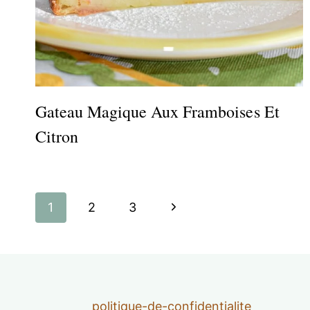
Gateau Magique Aux Framboises Et
Citron
Navigation
Page
1
2
3
de
suivante
page
politique-de-confidentialite