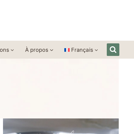
ions
À propos
Français