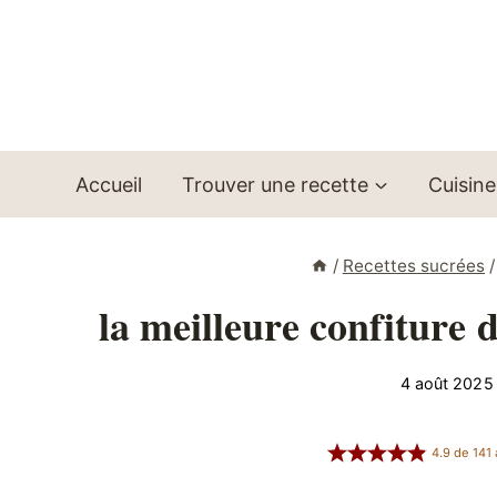
Aller
au
contenu
Accueil
Trouver une recette
Cuisine
/
Recettes sucrées
/
la meilleure confiture 
4 août 2025
4.9
de
141