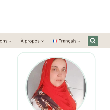
ions
À propos
Français