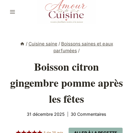
Aller
au
contenu
/
Cuisine saine
/
Boissons saines et eaux
parfumées
/
Boisson citron
gingembre pomme après
les fêtes
31 décembre 2025
30 Commentaires
ALLER À LA RECETTE
5
de
25
avis