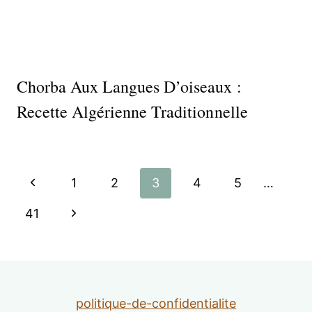
Chorba Aux Langues D’oiseaux :
Recette Algérienne Traditionnelle
Navigation
Page
1
2
3
4
5
…
de
précédente
Page
41
suivante
page
politique-de-confidentialite