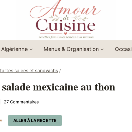
 Algérienne
Menus & Organisation
Occas
/ tartes salees et sandwichs
/
 salade mexicaine au thon
27 Commentaires
ALLER À LA RECETTE
is