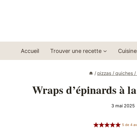
Aller
au
contenu
Accueil
Trouver une recette
Cuisine
/
pizzas / quiches 
Wraps d’épinards à la
3 mai 2025
5
de
4
av