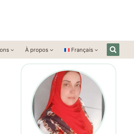
ions
À propos
Français