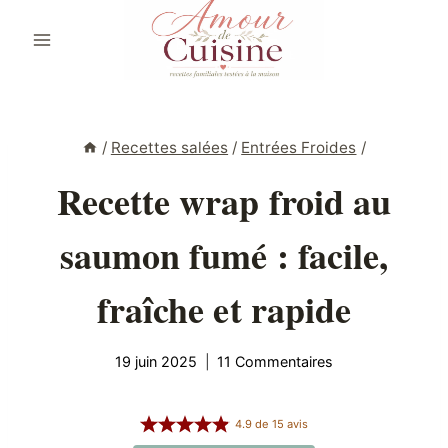
Aller
au
contenu
/
Recettes salées
/
Entrées Froides
/
Recette wrap froid au
saumon fumé : facile,
fraîche et rapide
19 juin 2025
11 Commentaires
4.9
de
15
avis