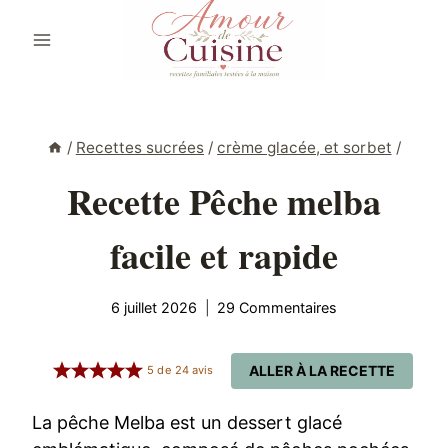
Aller
au
contenu
/
Recettes sucrées
/
crème glacée, et sorbet
/
Recette Pêche melba
facile et rapide
6 juillet 2026
29 Commentaires
ALLER À LA RECETTE
5
de
24
avis
La pêche Melba est un dessert glacé