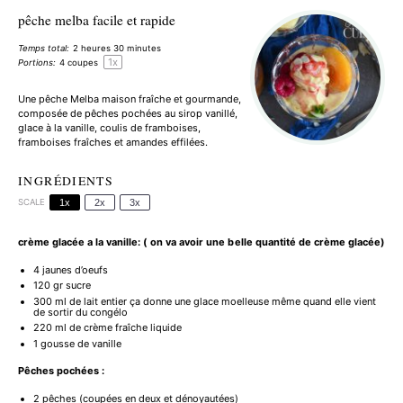
pêche melba facile et rapide
Temps total:
2 heures 30 minutes
1
x
Portions:
4
coupes
Une pêche Melba maison fraîche et gourmande,
composée de pêches pochées au sirop vanillé,
glace à la vanille, coulis de framboises,
framboises fraîches et amandes effilées.
INGRÉDIENTS
SCALE
1x
2x
3x
crème glacée a la vanille: ( on va avoir une belle quantité de crème glacée)
4
jaunes d’oeufs
120
gr sucre
300
ml de lait entier ça donne une glace moelleuse même quand elle vient
de sortir du congélo
220
ml de crème fraîche liquide
1
gousse de vanille
Pêches pochées :
2
pêches (coupées en deux et dénoyautées)