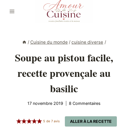
Aller
au
contenu
/
Cuisine du monde
/
cuisine diverse
/
Soupe au pistou facile,
recette provençale au
basilic
17 novembre 2019
8 Commentaires
ALLER À LA RECETTE
5
de
7
avis