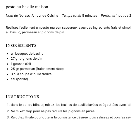
pesto au basilic maison
Nom de l’auteur:
Amour de Cuisine
Temps total:
5 minutes
Portions:
1
pot de 
Réalisez facilement un pesto maison savoureux avec des ingrédients frais et simple
au basilic, parmesan et pignons de pin.
INGRÉDIENTS
un bouquet de basilic
27
gr pignons de pin
1
gousse d’ail
25
gr parmesan (fraichement râpé)
3
c. à soupe d’ huile d’olive
sel (poivre)
INSTRUCTIONS
dans le bol du blinder, mixez les feuilles de basilic lavées et égouttées avec l’ail
Ne mixez trop pour ne pas réduire les pignons en purée.
Rajoutez l’huile pour obtenir la consistance désirée, puis salissez et poivrez se