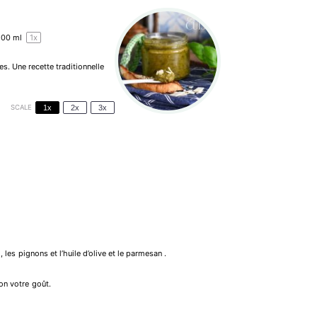
200 ml
1
x
s. Une recette traditionnelle
SCALE
1x
2x
3x
, les pignons et l’huile d’olive et le parmesan .
lon votre goût.