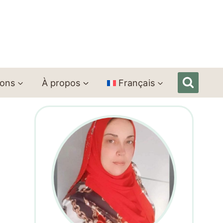
ions
À propos
Français