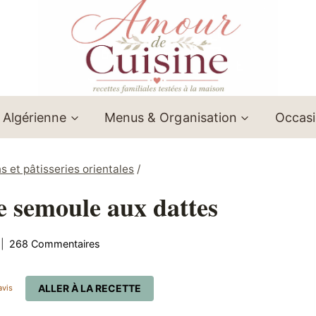
 Algérienne
Menus & Organisation
Occas
s et pâtisseries orientales
/
e semoule aux dattes
268 Commentaires
ALLER À LA RECETTE
vis