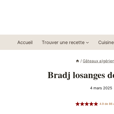
Aller
au
contenu
Accueil
Trouver une recette
Cuisine
/
Gâteaux algérien
Bradj losanges d
4 mars 2025
4.9
de
86
a