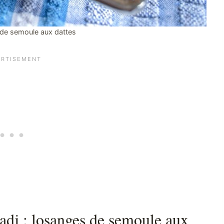
 de semoule aux dattes
radj : losanges de semoule aux