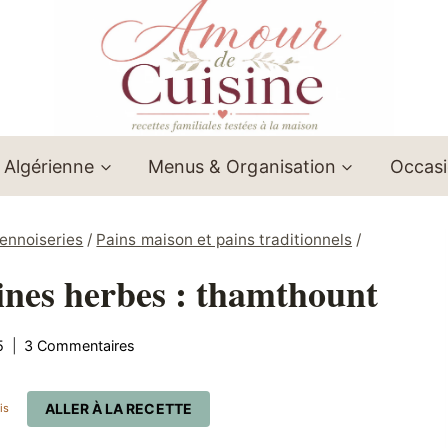
 Algérienne
Menus & Organisation
Occas
iennoiseries
/
Pains maison et pains traditionnels
/
ines herbes : thamthount
5
3 Commentaires
ALLER À LA RECETTE
is