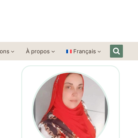
ions
À propos
Français