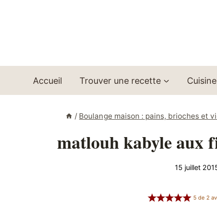
Aller
au
contenu
Accueil
Trouver une recette
Cuisine
/
Boulange maison : pains, brioches et v
matlouh kabyle aux f
15 juillet 201
5
de
2
av