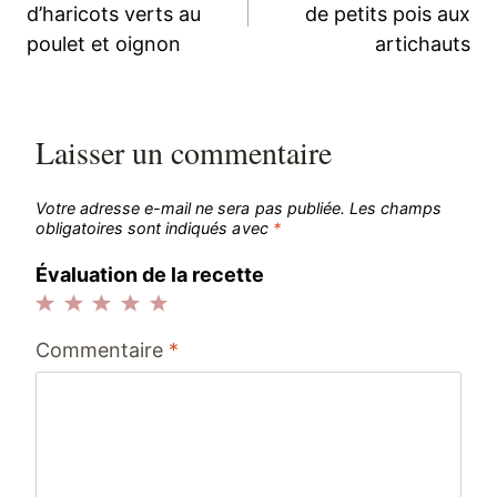
de
d’haricots verts au
de petits pois aux
poulet et oignon
artichauts
l’article
Laisser un commentaire
Votre adresse e-mail ne sera pas publiée.
Les champs
obligatoires sont indiqués avec
*
Évaluation de la recette
1
2
3
4
5
Commentaire
*
étoile
étoiles
étoiles
étoiles
étoiles