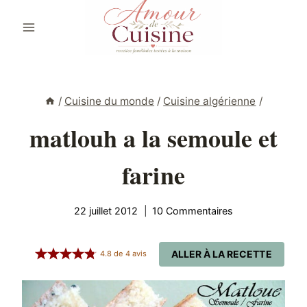
Aller
au
contenu
/
Cuisine du monde
/
Cuisine algérienne
/
matlouh a la semoule et
farine
22 juillet 2012
10 Commentaires
ALLER À LA RECETTE
4.8
de
4
avis