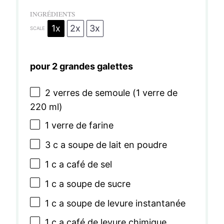
INGRÉDIENTS
1x
2x
3x
SCALE
pour 2 grandes galettes
2
verres de semoule (
1
verre de
220
ml)
1
verre de farine
3
c a soupe de lait en poudre
1
c a café de sel
1
c a soupe de sucre
1
c a soupe de levure instantanée
1
c a café de levure chimique